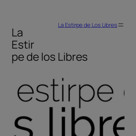
Saltar
al
La Estirpe de Los Libres
contenido
La
Estir
pe de los Libres