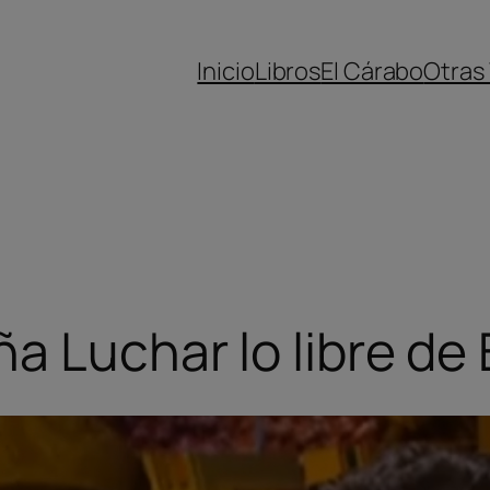
Inicio
Libros
El Cárabo
Otras
a Luchar lo libre de B