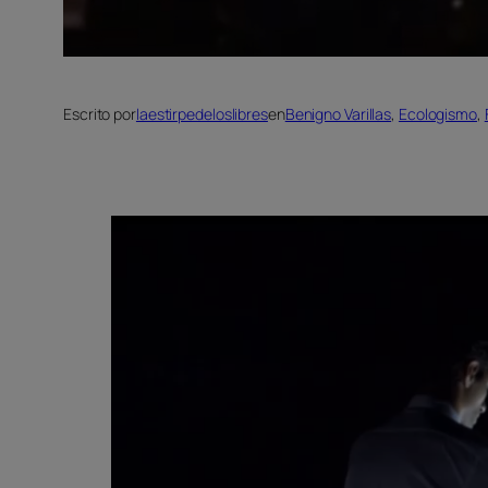
Escrito por
laestirpedeloslibres
en
Benigno Varillas
, 
Ecologismo
, 
Reproductor
de
vídeo