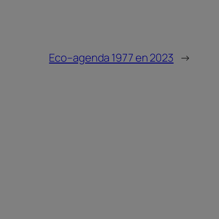
Eco–agenda 1977 en 2023
→