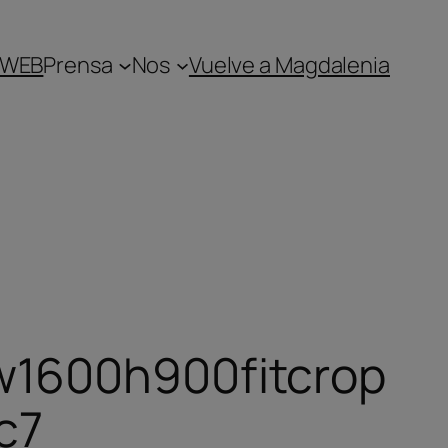
 WEB
Prensa
Nos
Vuelve a Magdalenia
w1600h900fitcrop
c7