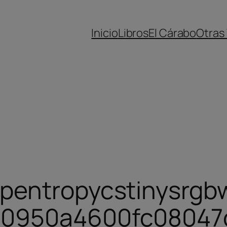
Inicio
Libros
El Cárabo
Otras
opentropycstinysrgb
a0950a4600fc08047