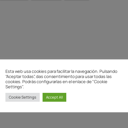
Esta web usa cookies para facilitar la navegación. Pulsando
“Aceptar todas”, das consentimiento para usar todas las
cookies. Podrás configurarlas en el enlace de "Cookie
ycstinysrgbw1600h900fitcrops33447f67aeaa
Settings".
Cookie Settings
Accept All