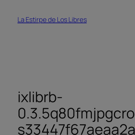
Saltar
al
La Estirpe de Los Libres
contenido
ixlibrb-
0.3.5q80fmjpgcr
s33447f67aeaa2