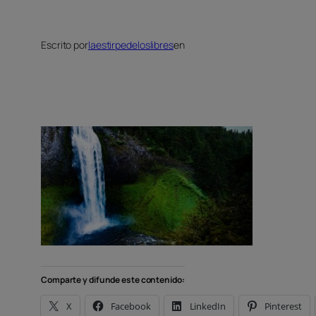
Escrito por
laestirpedeloslibres
en
Comparte y difunde este contenido:
X
Facebook
LinkedIn
Pinterest