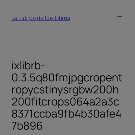
Saltar
al
La Estirpe de Los Libres
contenido
ixlibrb-
0.3.5q80fmjpgcropent
ropycstinysrgbw200h
200fitcrops064a2a3c
8371ccba9fb4b30afe4
7b896