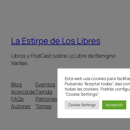
La Estirpe de Los Libres
Libros y PodCast sobre Lo Libre de Benigno
Varillas
Esta web usa cookies para facilita
Blog
Eventos
Pulsando “Aceptar todas”, das co
todas las cookies. Podrás configu
Acerca de
Tienda
"Cookie Settings".
FAQs
Patrones
Cookie Settings
Accept All
Autores
Temas