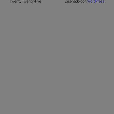
Twenty Twenty-Five
Diseñado con
WordPress