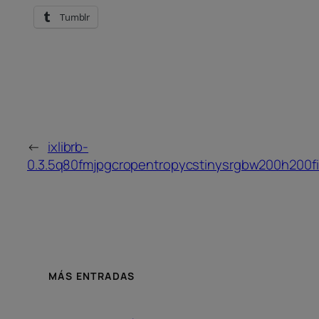
Tumblr
←
ixlibrb-
0.3.5q80fmjpgcropentropycstinysrgbw200h200
MÁS ENTRADAS