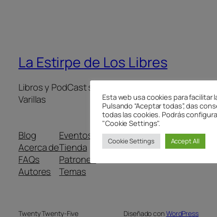
La Estirpe de Los Libres
Libros y PodCast sobre Lo Libre de Benigno
Esta web usa cookies para facilitar 
Varillas
Pulsando “Aceptar todas”, das cons
todas las cookies. Podrás configura
"Cookie Settings".
Blog
Eventos
Cookie Settings
Accept All
Acerca de
Tienda
FAQs
Patrones
Autores
Temas
Twenty Twenty-Five
Diseñado con
WordPress