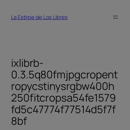
Saltar
al
La Estirpe de Los Libres
contenido
ixlibrb-
0.3.5q80fmjpgcropent
ropycstinysrgbw400h
250fitcropsa54fe1579
fd5c47774f77514d5f7f
8bf