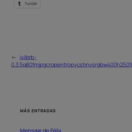
Tumblr
←
ixlibrb-
0.3.5q80fmjpgcropentropycstinysrgbw400h250fi
MÁS ENTRADAS
Mensaje de Félix